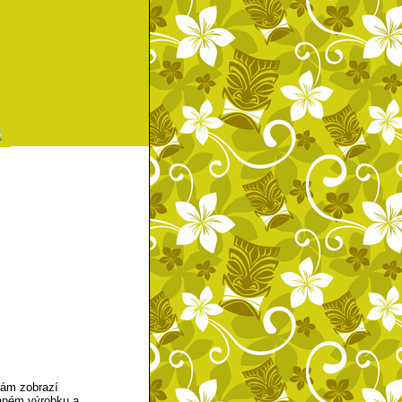
Vám zobrazí
daném výrobku a