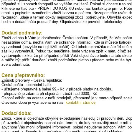
případně si i zobrazit fotografii ve vyšším rozlišení. Pokud si chcete tuto po
kliknete na tlačítko - PŘIDAT DO KOŠÍKU nebo nás kontaktujte přímo. Pot
email s popisním označením zboží barvou a počtem. Nezapomeňte uvést do
fakturační udaje a termín dokdy nejpozději zboží potřebujete. Obvyklá exped
hodin a dodací lhůta je cca 2 dny. Objednávku lze provést i telefonicky.
Dodací podmínky:
Zboží od nás k Vám je doručováno Českou poštou. V případě, že Vás pošto
nezastihne doma, nechá Vám ve schránce informaci, kde si můžete balíče
vyzvednout (obvykle na nejbližší poště). Od tohoto okamžiku máte 14 dnů na
zásilku vyzvednuli. Pokud tak neučiníte, bude vrácena zpět k nám, čímž s
vystavujete riziku, že při případné příští Vaší objednávce bude na tuto skute
a může být příští doručení zboží podmíněno platbou předem nebo může bý
zcela odmítnuta.
Cena přepravného:
Způsob přepravy - Česká republika:
Česká pošta - obchodní balík
- účtujeme přepravné a balné 99,- Kč v případě platby na dobírku.
- přepravné je zdarma při objednání zboží nad 3000,- Kč
Osobní odběr na adrese v naší prodejně, přepravné je v tomto případě zcel
Otevírací doba je vyznačena na naší
kontaktní stránce
.
Dodací doba:
Zboží, které si objednáte obvykle expedujeme následující pracovní den. D
při uzavírání objednávky napsat nám termín, do kdy nejpozději musíte mít z
abychom Vás mohli případně informovat, pokud nebudeme schopni Vámi po
splnit např. z důvodu že v požadovaném počtu nemáme zboží skladem.