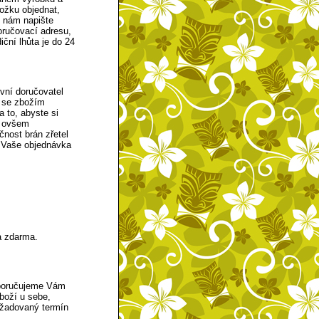
ložku objednat,
é nám napište
ručovací adresu,
iční lhůta je do 24
vní doručovatel
k se zbožím
 to, abyste si
e ovšem
čnost brán zřetel
t Vaše objednávka
a zdarma.
oporučujeme Vám
boží u sebe,
žadovaný termín