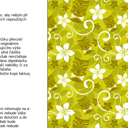
o, aby nebylo při
ých nepoužitých
mžiku převzetí
originálním
ujícího výše
 plná částka
 však nevztahuje
lána objednávka
aší nabídky či za
 Vašeho
ložte kopii faktury
m informujte na e-
 ní nebude Vaše
ho doručení a do
obek bude
obek nebude