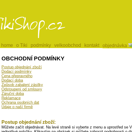
home
home
o Tiki
o Tiki
podmínky
podmínky
velkoobchod
velkoobchod
kontakt
kontakt
objednávka
objednávka
OBCHODNÍ PODMÍNKY
Postup objednání zboží
Dodací podmínky
Cena přepravného
Dodací doba
Způsob zabalení zásilky
Odstoupení od smlouvy
Záruční doba
Reklamace
Ochrana osobních dat
Údaje o naší firmě
Postup objednání zboží:
Můžete začít objednávat. Na levé straně si vyberte z menu a uprostřed se 
jednotlivé položky. Kliknutím na obrázek si můžete zobrazit podrobnosti o 