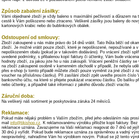
Způsob zabalení zásilky:
Vámi objednané zboží je vždy baleno s maximální pečlivostí a důrazem na t
cestě k Vám poškozeno nebo ztraceno. Veškeré zásilky jsou baleny do nov
kartonových krabic nebo do bublinkových obálek.
Odstoupení od smlouvy:
Zboží zakoupené u nás máte právo do 14 dnů vrátit. Tato lhůta běží od oka
zboží. Je možné vrátit pouze zboží, které je nepoškozené, nepoužívané a v 
nepoškozeném obalu (pokud je v takovém dodáváno). Po vrácení zboží splň
uvedené podmínky, s přibalenou kopií faktury či účtenky, Vám bude vrácena
hodnoty zboží, za jakou jste ho u nás zakoupili. Vrácení peněžní částky se
na zboží zakoupené osobně v kamenném obchodě v případě, že nebyla udě
přes e-shop (v tomto případě můžete zboží pouze vyměnit za jiné zboží z n
voucher na příslušnou částku). Při zasílání zboží zpět uveďte prosím číslo
bankovního účtu, na které si přejete poukázat vracenou částku. Do balíku při
nebo účtenky, a případně také informaci z jakého důvodu zboží vracíte.
Záruční doba:
Na veškerý náš sortiment je poskytována záruka 24 měsíců.
Reklamace:
Pokud máte nějaký problém s Vaším zbožím, před jeho odesláním nás prosí
mail
info@tikishop.cz
. K reklamovanému výrobku přiložte kopii faktury. Bez
reklamace uznána. Zavazujeme na Vaši reklamaci reagovat do 7 dnů od její
30 dnů ji vyřídit. Pokud bude reklamace uznána za oprávněnou a vadný výr
neopravitelný, nahradíme Vám ho výrobkem novým. Pokud se již tento výr